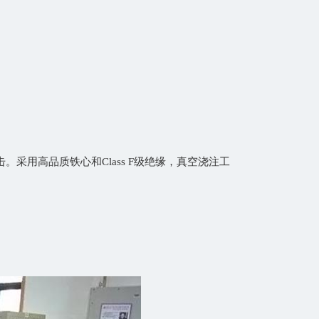
采用高品质铁心和Class F级绝缘，真空浇注工