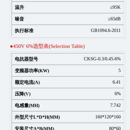
≤95K
≤65dB
GB1094.6-2011
●450V 6%选型表(Selection Table)
CKSG-0.3/0.45-6%
5
6.41
6%
7.742
160*120*160
80*60