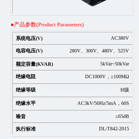
●产品参数(Product Parameters)
AC380V
280V、300V、480V、525V
5kVar~50kVar
DC1000V，≥100MΩ
H级
AC3kV/50Hz/5mA，60S
≤65dB
DL/T842-2015