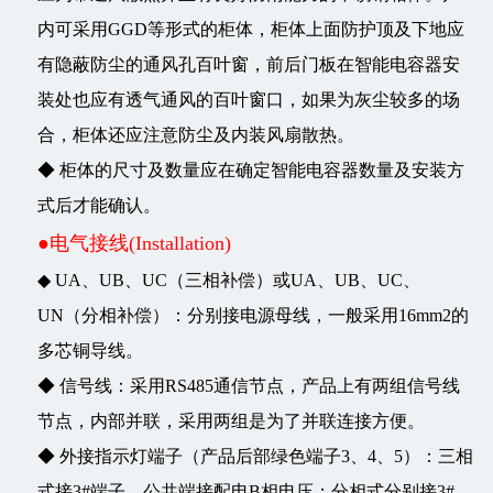
内可采用GGD等形式的柜体，柜体上面防护顶及下地应
有隐蔽防尘的通风孔百叶窗，前后门板在智能电容器安
装处也应有透气通风的百叶窗口，如果为灰尘较多的场
合，柜体还应注意防尘及内装风扇散热。
◆ 柜体的尺寸及数量应在确定智能电容器数量及安装方
式后才能确认。
●电气接线(Installation)
◆ UA、UB、UC（三相补偿）或UA、UB、UC、
UN（分相补偿）：分别接电源母线，一般采用16mm2的
多芯铜导线。
◆ 信号线：采用RS485通信节点，产品上有两组信号线
节点，内部并联，采用两组是为了并联连接方便。
◆ 外接指示灯端子（产品后部绿色端子3、4、5）：三相
式接3#端子，公共端接配电B相电压；分相式分别接3#、