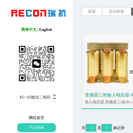
全部
无功补偿
简体中文
|
English
变频器三相输入电抗器 R
扫一扫微信二维码
输入电抗器,变频器,三相,RC
网站首页
产品列表
共
1
页
3
条记录